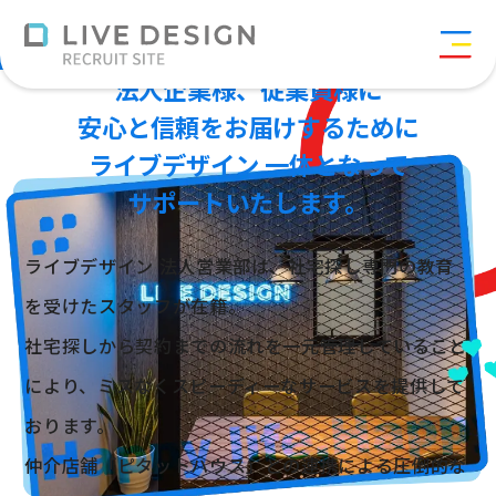
法人事業部
>
仕事を知る
>
法人事業部
法人企業様、従業員様に
安心と信頼をお届けするために
ライブデザイン 一体となって
サポートいたします。
ライブデザイン 法人営業部は、社宅探し専門の教育
を受けたスタッフが在籍。
社宅探しから契約までの流れを一元管理していること
により、ミスなくスピーディーなサービスを提供して
おります。
仲介店舗「ピタットハウス」との連携による圧倒的な